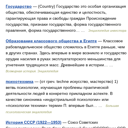
Государство
— (Country) Государство это особая организация
общества, обеспечивающая единство и целостность,
гарантирующая права и свободы граждан Происхождение
государства, признаки государства, форма государственного
правления, форма государственного… …
Энциклопедия инвестора
Образование классового общества в Египте
— Классовое
рабовладельческое общество сложилось в Египте раньше, чем
в других странах. Здесь впервые в мире возникло и государство
орудие насилия в руках эксплуататорского меньшинства для
угнетения трудящихся масс. Древнейшие в истории… …
Всемирная история. Энциклопедия
психотехника
— (от греч. techne искусство, мастерство) 1)
ветвь психологии, изучающая проблемы практической
деятельности людей в конкретно прикладном аспекте. В
качестве синонима «индустриальной психологии» или
«психологии техники» термин П. впервые был… …
Большая
психологическая энциклопедия
История СССР (1922—1953)
— Союз Советских