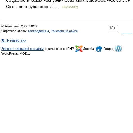
Социалистических Республик Советский Союз/СССР/Союз ССР
Союзное государство ← …
Википедия
© Академик, 2000-2026
18+
Обратная связь:
Техподдержка
,
Реклама на сайте
👣 Путешествия
Экспорт словарей на сайты
, сделанные на PHP,
Joomla,
Drupal,
WordPress, MODx.