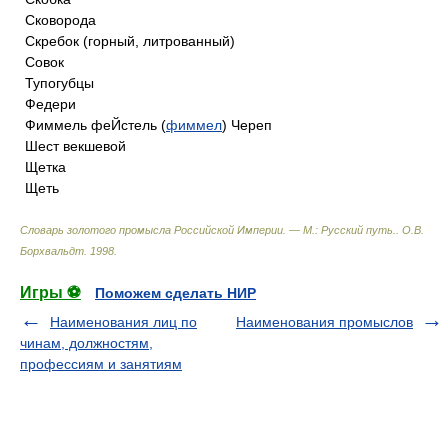
Сковорода
Скребок (горный, литрованный)
Совок
Тупогубцы
Федери
Фиммель феЙстель (
фиммел
) Череп
Шест векшевой
Щетка
Щеть
Словарь золотого промысла Российской Империи. — М.: Русский путь.
.
О.В.
Борхвальдт
.
1998
.
Игры ⚽
Поможем сделать НИР
Наименования лиц по
Наименования промыслов
чинам, должностям,
профессиям и занятиям