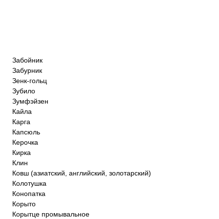
Забойник
Забурник
Зенк-гольц
Зубило
Зумфэйзен
Кайла
Карга
Капсюль
Керочка
Кирка
Клин
Ковш (азиатский, английский, золотарский)
Колотушка
Конопатка
Корыто
Корытце промывальное