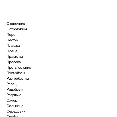
Оконечник
Острогубцы
Перо
Пестик
Плашка
Плеце
Правилка
Просека
Протыкальник
Пухъэйзен
Разгребал ка
Резец
Рицэйзен
Рогулька
Сачок
Сельница
Середовик
Скобка